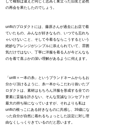
して種類は違えど同じく志高く巣立った旧友と必然
の再会を果たしたのでしょう。
unfilのプロダクトには、藤原さんが過去にお店で着
ていたもの、みんなが好きなもの、いつでも忘れち
ゃいけないこと、そして今着るならこうするという
絶妙なアレンジがシンプルに添えられていて、雰囲
気だけではない、丁寧に洋服を着る人が今どんなも
のを着て喜ぶかの深い理解があるように伺えます。
「unfil = 一本の糸」というブランドネームからもお
分かり頂けるように、糸一本からこだわり抜いたプ
ロダクトは、素材はもちろん洋服を形成する全ての
要素に妥協を許さない、そんな至誠なコンセプトが
最大の持ち味になっていますが、それよりも私は
unfilの根っこにある好きなものに共感し、39歳にな
った自分が自然に着れるちょっとした設定に対し理
由なくしっくりきているのだと思います。