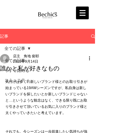
記事
全ての記事
店主 角地 俊耶
全ての記事
2019年9月14日
誰かと私が好きなもの
今すぐ始める
コミュニティ
気付けば多くの新しいブランド様とのお取り引きが
始まっている19AWシーズンですが、私自身は新し
いブランドを探したいとか新しいブランドじゃない
と…というような観念はなく、できる限り既にお取
り引きさせて頂いているお気に入りのブランド様と
太くやっていきたいと考えています。
それでも、今シーズンは一歩前進したい気持ちが強