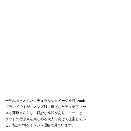
一見ふわっとしたナチュラルなイメージを持つunfil
ブランドですが、メンズ服に根ざしたアイデアソー
スと藤原さんらしい軽妙な逸脱があり、モードとト
ラッドの行き来を楽しめる大人に向けて提案してい
る、私はunfilをそういう理解で見ています。