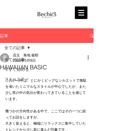
記事
全ての記事
店主 角地 俊耶
全ての記事
2018年5月9日
HAWAIIAN BASIC
今すぐ始める
コミュニティ
この2〜3年は、とにかくビッグなシルエットで無駄
を省いたミニマルなスタイルが中心でしたが、また
少し世の中の気分が変わってきていることを感じて
います。
幾つかの方向性がある中で、ここではその一つに絞
ってお話をしますが、
大きく捉えると、極端にリラックスに集中していた
トレンドから少し前に進んだ印象です。