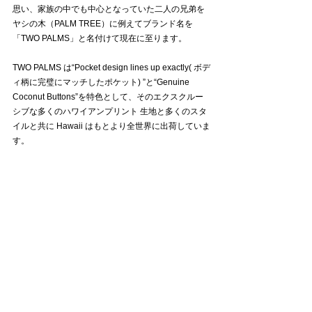
思い、家族の中でも中心となっていた二人の兄弟を
ヤシの木（PALM TREE）に例えてブランド名を
「TWO PALMS」と名付けて現在に至ります。
TWO PALMS は“Pocket design lines up exactly( ボデ
ィ柄に完璧にマッチしたポケット) ”と“Genuine 
Coconut Buttons”を特色として、そのエクスクルー
シブな多くのハワイアンプリント 生地と多くのスタ
イルと共に Hawaii はもとより全世界に出荷していま
す。