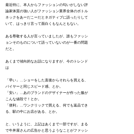
最近特に、本人からファッションの匂いがしない評
論家体質の強い人がファッション業界全体のボトル
ネックをあーだこーだとネガティブに語ったりして
いて、はっきり言って面白くもなんともない。
ある尊敬する人が言っていましたが、誰もファッシ
ョンそのものについて語っていないのが一番の問題
だと。
あくまで傾向的なお話になりますが、今のトレンド
は
「早い」…ショーをした直後からそれらを買える、
バイヤーと同じスピード感、とか。
「安い」…あのブランドのデザイナーが作った服が
こんな値段で！とか。
「便利」…ワンクリックで買える、何でも返品でき
る、駅の中にお店がある、とか。
と、いうように、上記はあくまで一部ですが、まる
で牛丼屋さんの広告かと思うようなことがファッシ