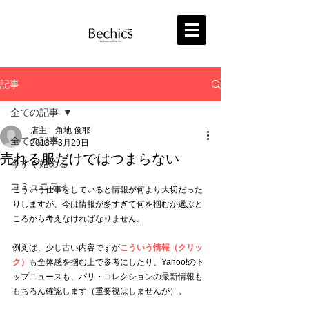
記事
全ての記事
店主 角地 俊耶
全ての記事
2018年3月29日
売れる服だけではつまらない
今すぐ始める
コミュニティ
こういう仕事をしていると情報が何より大切だった
りしますが、今は情報が多すぎて何を掴むか選ぶと
ころから考えなければなりません。
例えば、少し古い内容ですが
こういう情報（クリッ
ク）
も全体感を掴む上で参考にしたり、Yahoo!のト
ップニュースも、パリ・コレクションの最新情報も
もちろん確認します（重要視はしませんが）。