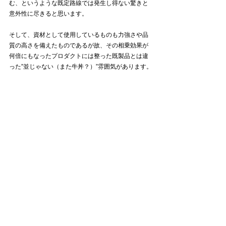
む、というような既定路線では発生し得ない驚きと
意外性に尽きると思います。
そして、資材として使用しているものも力強さや品
質の高さを備えたものであるが故、その相乗効果が
何倍にもなったプロダクトには整った既製品とは違
った”並じゃない（また牛丼？）”雰囲気があります。