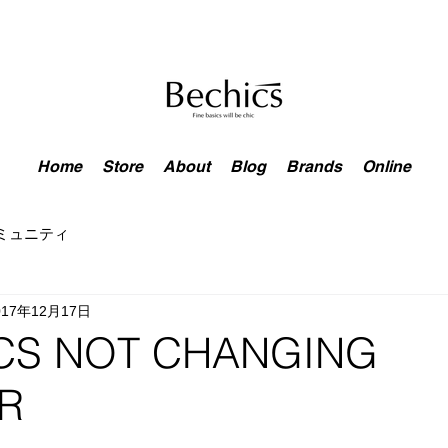
Home
Store
About
Blog
Brands
Online
ミュニティ
017年12月17日
ICS NOT CHANGING
R