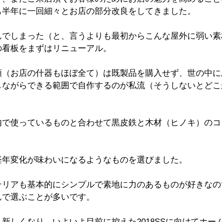
も半年に一回細々とお店の部分改良をしてきました。
んでしまった（と、言うよりも最初からこんな屋外に弱い素
の看板をまずはリニューアル。
類（お店の什器もほぼ全て）は既製品を購入せず、世の中に
しながらできる範囲で自作するのが私流（そうしないとどこ
内で使っているものと合わせて黒皮鉄と木材（ヒノキ）のコ
経年変化が味わいになるようなものを選びました。
テリアも基本的にシンプルで素地に力のあるものが好きなの
んで選ぶことが多いです。
新しくなり、いよいよ目前に控えた2018SSに向けてホー