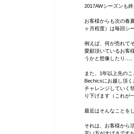
2017AWシーズンも
お客様からも次の春
ヶ月程度）は毎回シ
例えば、何が売れて
愛顧頂いているお客
うかと想像したり…
また、1年以上先の
Bechicsにお越し頂
チャレンジしていく領
り下げます（これが
最近はそんなことを
それは、お客様から
言い方が大げさです