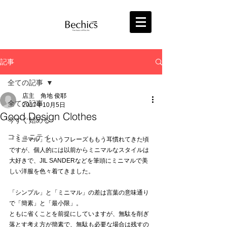
記事
全ての記事
店主 角地 俊耶
全ての記事
2017年10月5日
Good Design Clothes
今すぐ始める
コミュニティ
「ミニマル」というフレーズももう耳慣れてきた頃
ですが、個人的には以前からミニマルなスタイルは
大好きで、JIL SANDERなどを筆頭にミニマルで美
しい洋服を色々着てきました。
「シンプル」と「ミニマル」の差は言葉の意味通り
で「簡素」と「最小限」。
ともに省くことを前提にしていますが、無駄を削ぎ
落とす考え方が簡素で、無駄も必要な場合は残すの