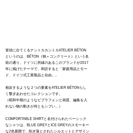
冒頭に出てくるナントカカントカATELIER BÉTON
というのは、BÉTON（独＝コンクリート）という名
前の通り、ドイツに所縁のあるこのブランドが2017
年に掲げたテーマで、和訳すると「家庭用品とモー
ド、ドイツ式工業製品と自由」。
相反するような２つの要素をATELIER BÉTONらし
く繋ぎあわせたコレクションです。
（昭和中期のようなビブラフォンと画質、編集を入
れない物の動きが何ともシブい…）
COMFORTABLE SHIRTと名付けられたベーシック
なシャツは、BLUE GREYとICE GREYのスモーキー
な2色展開で、削ぎ落とされたシルエットとデザイン