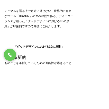
ミニマルを語る上で絶対に外せない、世界的に有名
なツール「BRAUN」の生みの親である、ディーター
ラムスが語った「グッドデザインにおける10の原
則」が印象的ですので最後にご紹介します。
========
「グッドデザインにおける10の原則」
１：革新的
ものごとを革新していくための可能性が尽きること
はない。技術の進化がつねに、革新的なデザインへ
の新たなチャンスを与えてくれる。しかし、革新的
なデザインとは、つねに技術の革新とともに生み出
されるものであり、デザインだけで完結することは
ない。
２：実用的
人は製品を使うために買う。その製品は機能面だけ