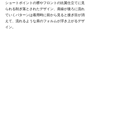
ショートポイントの襟やフロントの比翼仕立てに見
られる削ぎ落とされたデザイン、肩線が後ろに流れ
ていくパターンは着用時に前から見ると接ぎ目が消
えて、流れるような肩のフォルムが浮き上がるデザ
イン。