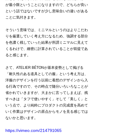
が最小限ということになりますので、どちらが良い
という話ではないですが少し意味合いの違いがある
ことに気付きます。
そういう意味では、ミニマルというのはよりこだわ
りを厳選していく考え方になるため、強調する部分
を色濃く残していった結果が所謂ミニマルに見えて
くるわけで、緻密に計算されていることが前提であ
ると感じます。
さて、ATELIER BÉTONが基本姿勢として掲げる
「耐久性のある道具としての服」という考え方は、
洋服のデザインを行う以前に着想のデザインから入
る行為ですので、その時点で随分いろいろなことが
省かれていきますが、大まかに言ってしまえば、残
すべきは「タフで使いやすく」そして「美しく」と
いう点で、より純粋にプロダクトの完成度を高めて
いく作業はデザインの原点からモノを見る感じでは
ないかと思います。
https://vimeo.com/214791065