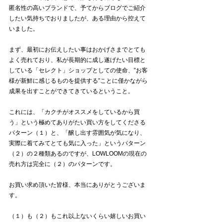
匿名性の高いブランドで、予てからブログでご紹介
したい気持ちでおりましたが、ある理由から控えて
いました。
まず、最初にお伝えしたい事はおかげさまでとても
よく売れており、私が長期的に成し遂げたい目標と
している「セレクト」ショップとしての使命、”お客
様が新鮮に感じるものを提供する”ことに僅かながら
成果を出すことができてきているということ。
これには、「カクチがオススメをしているから買
う」という極めてありがたい買い方をしてくださる
パターン（１）と、「醸し出す雰囲気が気になり、
実際に着てみてとても気に入った」というパターン
（２）の２種類あるのですが、LOWLOOMの現在の
売れ方は完全に（２）のパターンです。
お買い求め頂いた皆様、本当にありがとうございま
す。
（１）も（２）もこれ以上ないくらい嬉しいお買い