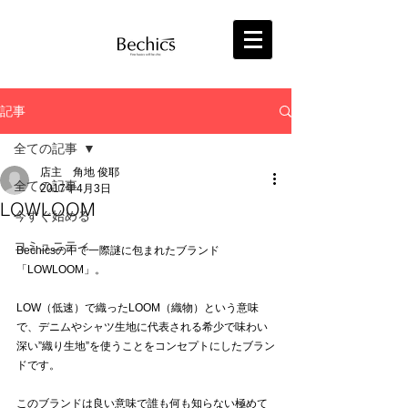
記事
全ての記事
店主 角地 俊耶
全ての記事
2017年4月3日
LOWLOOM
今すぐ始める
コミュニティ
Bechicsの中で一際謎に包まれたブランド
「LOWLOOM」。
LOW（低速）で織ったLOOM（織物）という意味
で、デニムやシャツ生地に代表される希少で味わい
深い”織り生地”を使うことをコンセプトにしたブラン
ドです。
このブランドは良い意味で誰も何も知らない極めて