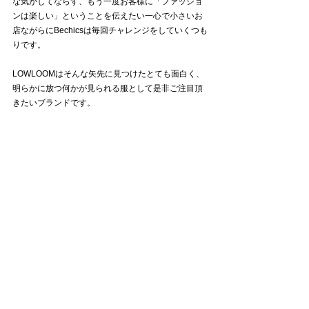
な気がしてならず、もう一度お客様に「ファッショ
ンは楽しい」ということを伝えたい一心で小さいお
店ながらにBechicsは毎回チャレンジをしていくつも
りです。
LOWLOOMはそんな矢先に見つけたとても面白く、
明らかに放つ何かが見られる服として是非ご注目頂
きたいブランドです。