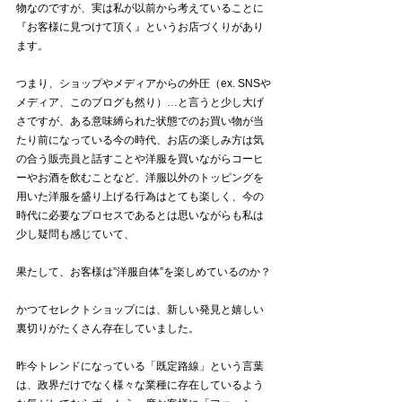
物なのですが、実は私が以前から考えていることに
『お客様に見つけて頂く』というお店づくりがあり
ます。
つまり、ショップやメディアからの外圧（ex. SNSや
メディア、このブログも然り）…と言うと少し大げ
さですが、ある意味縛られた状態でのお買い物が当
たり前になっている今の時代、お店の楽しみ方は気
の合う販売員と話すことや洋服を買いながらコーヒ
ーやお酒を飲むことなど、洋服以外のトッピングを
用いた洋服を盛り上げる行為はとても楽しく、今の
時代に必要なプロセスであるとは思いながらも私は
少し疑問も感じていて、
果たして、お客様は”洋服自体”を楽しめているのか？
かつてセレクトショップには、新しい発見と嬉しい
裏切りがたくさん存在していました。
昨今トレンドになっている「既定路線」という言葉
は、政界だけでなく様々な業種に存在しているよう