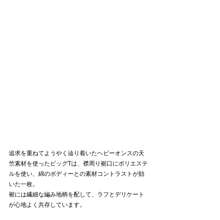
追求を重ねてようやく辿り着いたヘビーオンスの天
竺素材を使ったビッグTは、襟周り裾口にポリエステ
ルを使い、綿のボディーとの素材コントラストが効
いた一枚。
裾には繊細な編み地柄を配して、ラフとデリケート
が心地よく共存しています。