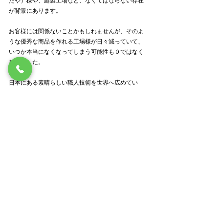
たや）様や、縫製工場など、なくてはならない存在
が背景にあります。
お客様には関係ないことかもしれませんが、そのよ
うな優秀な商品を作れる工場様が日々減っていて、
いつか本当になくなってしまう可能性も０ではなく
なりました。
日本にある素晴らしい職人技術を世界へ広めてい
き、私達を感動させてくれる職人技や工場をこれか
らも残していくことをコンセプトにしたKics 
Document.
男性の目線でも、女性の目線でも、新しさを感じる
2017年にぴったりなブランドです。