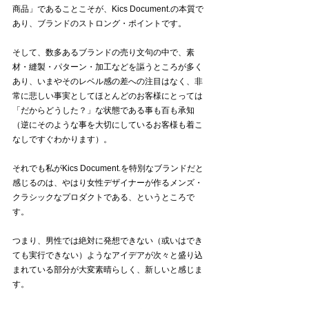
商品」であることこそが、Kics Document.の本質で
あり、ブランドのストロング・ポイントです。
そして、数多あるブランドの売り文句の中で、素
材・縫製・パターン・加工などを謳うところが多く
あり、いまやそのレベル感の差への注目はなく、非
常に悲しい事実としてほとんどのお客様にとっては
「だからどうした？」な状態である事も百も承知
（逆にそのような事を大切にしているお客様も着こ
なしですぐわかります）。
それでも私がKics Document.を特別なブランドだと
感じるのは、やはり女性デザイナーが作るメンズ・
クラシックなプロダクトである、というところで
す。
つまり、男性では絶対に発想できない（或いはでき
ても実行できない）ようなアイデアが次々と盛り込
まれている部分が大変素晴らしく、新しいと感じま
す。