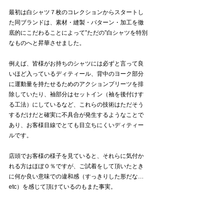
最初は白シャツ７枚のコレクションからスタートし
た同ブランドは、素材・縫製・パターン・加工を徹
底的にこだわることによって”ただの”白シャツを特別
なものへと昇華させました。
例えば、皆様がお持ちのシャツには必ずと言って良
いほど入っているディティール、背中のヨーク部分
に運動量を持たせるためのアクションプリーツを排
除していたり、袖部分はセットイン（袖を後付けす
る工法）にしているなど、これらの技術はただそう
するだけだと確実に不具合が発生するようなことで
あり、お客様目線でとても目立ちにくいディティー
ルです。
店頭でお客様の様子を見ていると、それらに気付か
れる方はほぼ０％ですが、ご試着をして頂いたとき
に何か良い意味での違和感（すっきりした形だな…
etc）を感じて頂けているのもまた事実。