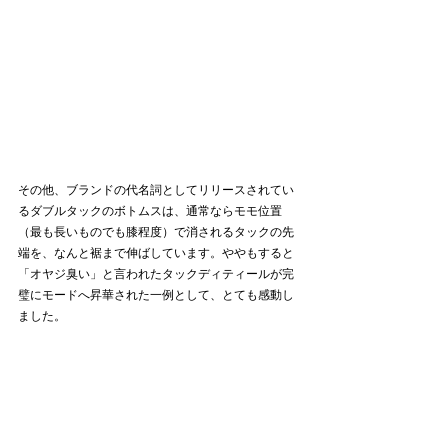
その他、ブランドの代名詞としてリリースされてい
るダブルタックのボトムスは、通常ならモモ位置
（最も長いものでも膝程度）で消されるタックの先
端を、なんと裾まで伸ばしています。ややもすると
「オヤジ臭い」と言われたタックディティールが完
璧にモードへ昇華された一例として、とても感動し
ました。