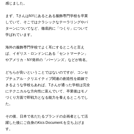
感じました。
まず、TさんはNYにあるとある服飾専門学校を卒業
していて、そこではクラシックなテーラリングやパ
ターンについてなど、徹底的に「つくり」について
学ばれています。
海外の服飾専門学校でよく耳にするところと言え
ば、イギリス・ロンドンにある「セントマーチン」
やアメリカ・NY発祥の「パーソンズ」などが有名。
どちらが良いということではないのですが、コンセ
プチュアル・クリエイティブ関連の創造性を鍛錬で
きるような学校もあれば、Tさんが通った学校は完全
にテクニカルな方向性に富んでいて、卒業後はモノ
づくり方面で即戦力となる能力を養えるところでし
た。
その後、日本で名だたるブランドの企画者として活
躍した後にご自身のKics Document.を立ち上げま
す。