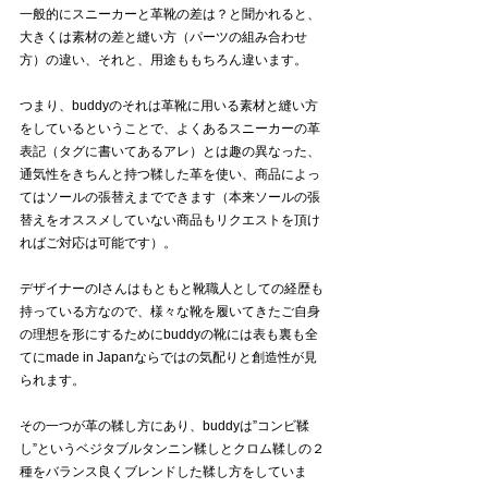
一般的にスニーカーと革靴の差は？と聞かれると、
大きくは素材の差と縫い方（パーツの組み合わせ
方）の違い、それと、用途ももちろん違います。
つまり、buddyのそれは革靴に用いる素材と縫い方
をしているということで、よくあるスニーカーの革
表記（タグに書いてあるアレ）とは趣の異なった、
通気性をきちんと持つ鞣した革を使い、商品によっ
てはソールの張替えまでできます（本来ソールの張
替えをオススメしていない商品もリクエストを頂け
ればご対応は可能です）。
デザイナーのIさんはもともと靴職人としての経歴も
持っている方なので、様々な靴を履いてきたご自身
の理想を形にするためにbuddyの靴には表も裏も全
てにmade in Japanならではの気配りと創造性が見
られます。
その一つが革の鞣し方にあり、buddyは”コンビ鞣
し”というベジタブルタンニン鞣しとクロム鞣しの２
種をバランス良くブレンドした鞣し方をしていま