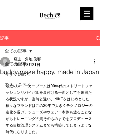
記事
全ての記事
店主 角地 俊耶
全ての記事
2016年8月21日
buddy make happy. made in Japan
今すぐ始める
コミュニティ
最近のスニーカーブームは90年代のストリートファ
ッションリバイバルを裏付ける一面としても確固た
る状況ですが、当時と違い、NIKEをはじめとした
様々なブランドはこの20年で大きくテクノロジーの
進化を遂げ、シューズやウェアー本体も然ることな
がらトレーニングの質そのものまでをプロデュース
する目標管理システムまでも構築してしまうような
時代になりました。