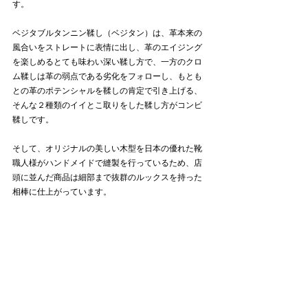
す。
ベジタブルタンニン鞣し（ベジタン）は、革本来の
風合いをストレートに表情に出し、革のエイジング
を楽しめるとても味わい深い鞣し方で、一方のクロ
ム鞣しは革の弱点である劣化をフォローし、もとも
との革のポテンシャルを鞣しの肯定で引き上げる、
そんな２種類のイイとこ取りをした鞣し方がコンビ
鞣しです。
そして、オリジナルの美しい木型を日本の優れた靴
職人様がハンドメイドで縫製を行っているため、店
頭に並んだ商品は細部まで抜群のルックスを持った
相棒に仕上がっています。