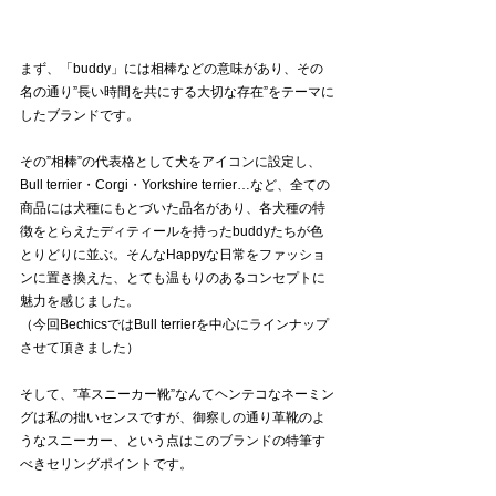
まず、「buddy」には相棒などの意味があり、その
名の通り”長い時間を共にする大切な存在”をテーマに
したブランドです。
その”相棒”の代表格として犬をアイコンに設定し、
Bull terrier・Corgi・Yorkshire terrier…など、全ての
商品には犬種にもとづいた品名があり、各犬種の特
徴をとらえたディティールを持ったbuddyたちが色
とりどりに並ぶ。そんなHappyな日常をファッショ
ンに置き換えた、とても温もりのあるコンセプトに
魅力を感じました。
（今回BechicsではBull terrierを中心にラインナップ
させて頂きました）
そして、”革スニーカー靴”なんてヘンテコなネーミン
グは私の拙いセンスですが、御察しの通り革靴のよ
うなスニーカー、という点はこのブランドの特筆す
べきセリングポイントです。