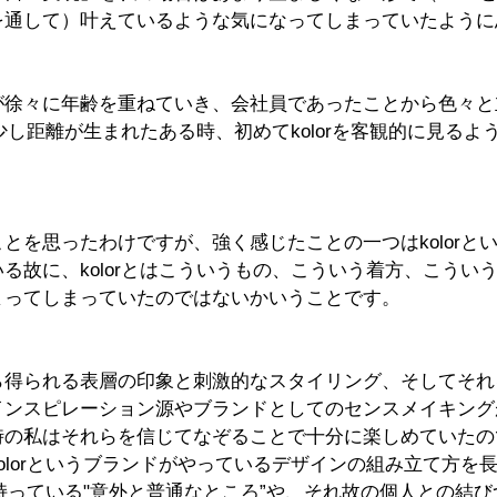
を通して）叶えているような気になってしまっていたように
が徐々に年齢を重ねていき、会社員であったことから色々と
も少し距離が生まれたある時、初めてkolorを客観的に見る
とを思ったわけですが、強く感じたことの一つはkolorと
る故に、kolorとはこういうもの、こういう着方、こうい
まってしまっていたのではないかいうことです。
ら得られる表層の印象と刺激的なスタイリング、そしてそれ
インスピレーション源やブランドとしてのセンスメイキング
時の私はそれらを信じてなぞることで十分に楽しめていたの
olorというブランドがやっているデザインの組み立て方を
rが持っている"意外と普通なところ”や、それ故の個人との結