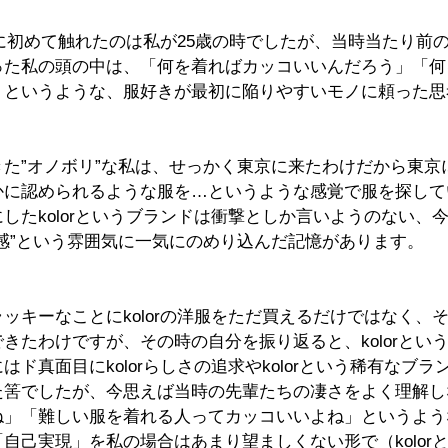
ンドに初めて触れたのは私が25歳の時でしたが、当時当たり前
った私の頭の中は、「何を着ればカッコいいんだろう」「何
」というような、服好きが最初に陥りやすいモノに頼った思
た”オノボリ”な私は、せっかく東京に来たわけだから東京
かに認められるような服を…というような感覚で服を探して
したkolorというブランドは衝撃としか言いようのない、
感”という雰囲気に一気にのめり込んだ記憶があります。
ッキーなことにkolorの洋服をただ買えるだけではなく、
きたわけですが、その時の自分を振り返ると、kolorとい
ド真面目にkolorらしさの追求やkolorという稀有なブ
た筈でしたが、今思えば当時の先輩たちの凄さをよく理解し
ね」「難しい服を着れる人ってカッコいいよね」というよう
自己実現」を私の場合はあまり望ましくない形で（kolor