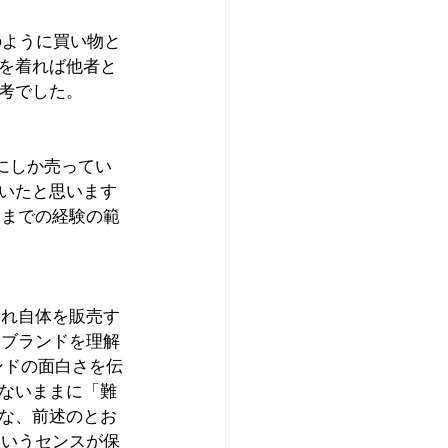
のように買い物と
を着れば他者と
考でした。
にしか売ってい
いたと思います
今までの経験の範
それ自体を販売す
うブランドを理解
ランドの面白さを伝
ないままに「難
な、前述のとお
というセンスが保