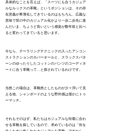
具体的なことを言えば、「スーツにも合うカジュア
ルなルックスの革靴」というポジションは、その存
在意義が希薄化してきているのはもちろん、広義な
意味で世の中のカジュアル化がより一歩二歩先に進
んだいま、ちょうど良いという感覚が数年前と比べ
ると変わってきていると思います。
今なら、テーラリングテクニックの入ったアンコン
ストラクションのカバーオールと、スラックスパタ
ーンのゆったりしたコットンのパンツのコーディネ
ートに合う革靴って…と探されているわけです。
当然この場合は、革靴然としたものが少々浮いて見
える他、シャンボードのような野外感は僅かにトゥ
ーマッチ。
それもそのはず、私たちはカジュアルな街着に合わ
せる革靴を探しているので、求めているのは「街を
歩くために作られたカジュアルな革靴」ですから。