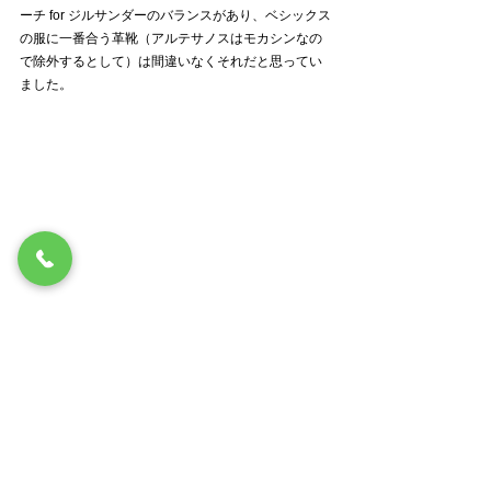
ーチ for ジルサンダーのバランスがあり、ベシックス
の服に一番合う革靴（アルテサノスはモカシンなの
で除外するとして）は間違いなくそれだと思ってい
ました。
エッジウェアの惚れたポイントを簡単に説明する
と、シャンボードのアッパーにオールデンのソール
がくっついたような、そんな匙加減の妙です。