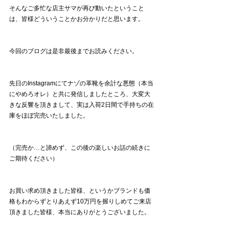
そんなご多忙な店主サマが再び動いたということ
は、皆様どういうことかお分かりだと思います。
今回のブログは是非最後までお読みください。
先日のInstagramにてナゾの革靴を余計な悪態（本当
にやめろオレ）と共に発信しましたところ、大変大
きな反響を頂きまして、実は入荷2日間で手持ちの在
庫をほぼ完売いたしました。
（完売か…と諦めず、この後の楽しいお話の続きに
ご期待ください）
お買い求め頂きました皆様、というかブランドも価
格もわからずとりあえず10万円を握りしめてご来店
頂きました皆様、本当にありがとうございました。