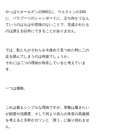
やっぱりオールデンの9901に、ウエストンの180
に、パラブーツのシャンボードに、立ち向かうなん
ていうのはもはや意味のないことで、完成されたも
のは讃える以外にできることがありません。
では、私たちがそれらを今改めて見つめた時に二の
足を踏んでしまうのは何故でしょうか。
それには二つの理由が存在していると考えていま
す。
一つは価格。
これは最もシンプルな理由ですが、革靴は履きたい
が頻度や活躍度、そして何より自らの本音の高揚感
を考えると天秤がガツンと「買う」に振り切れませ
ん。