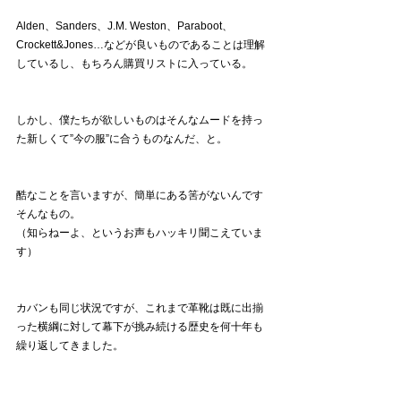
Alden、Sanders、J.M. Weston、Paraboot、
Crockett&Jones…などが良いものであることは理解
しているし、もちろん購買リストに入っている。
しかし、僕たちが欲しいものはそんなムードを持っ
た新しくて”今の服”に合うものなんだ、と。
酷なことを言いますが、簡単にある筈がないんです
そんなもの。
（知らねーよ、というお声もハッキリ聞こえていま
す）
カバンも同じ状況ですが、これまで革靴は既に出揃
った横綱に対して幕下が挑み続ける歴史を何十年も
繰り返してきました。