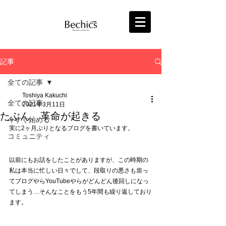
記事
全ての記事
Toshiya Kakuchi
全ての記事
2021年3月11日
たぶん、革命が起きる
今すぐ始める
実に2ヶ月ぶりとなるブログを書いています。
コミュニティ
以前にもお話をしたことがありますが、この時期の
私は本当に忙しい日々でして、段取りの悪さも祟っ
てブログやらYouTubeやらがどんどん後回しになっ
てしまう…そんなことをもう5年間も繰り返しており
ます。