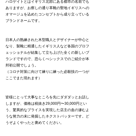
ハロゲイトとはイギリス北部にある都市の名前でも
ありますが、お察しの通り革靴の聖地イギリスへの
オマージュを込めたコンセプトから成り立っている
ブランドネームです。
日本人の熟練された木型職人とデザイナーが中心と
なり、製靴に精通したイギリス人など各国のプロフ
ェッショナルが結集して立ち上げた全くの新しいブ
ランドですので、恐らくべシックスでのご紹介が本
邦初公開でしょう。
（コロナ対策に向けて練りに練った必殺技の一つが
ここでまた現れます）
皆様にとって大事なところを先にダダダッとお話し
しますが、価格は税抜き29,000円〜30,000円とい
う、驚異的なプライスを実現した店主の血の滲むよ
うな努力の末に発掘したネクストバッターです。ど
うぞよくやったと褒めてください。