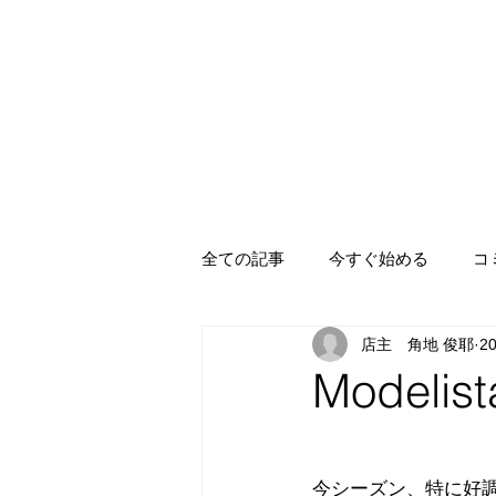
全ての記事
今すぐ始める
コ
店主 角地 俊耶
2
Model
今シーズン、特に好調