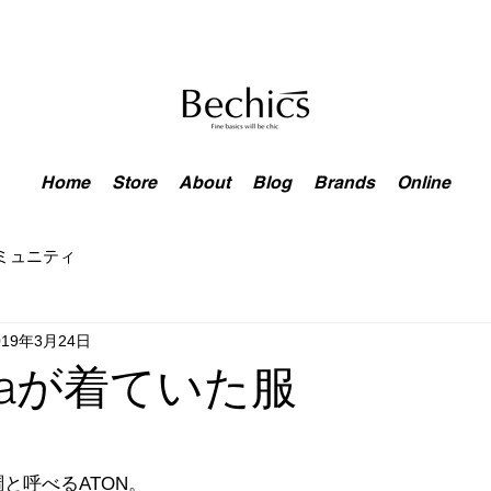
Home
Store
About
Blog
Brands
Online
ミュニティ
019年3月24日
istaが着ていた服
と呼べるATON。