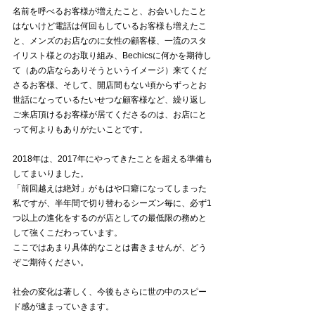
名前を呼べるお客様が増えたこと、お会いしたこと
はないけど電話は何回もしているお客様も増えたこ
と、メンズのお店なのに女性の顧客様、一流のスタ
イリスト様とのお取り組み、Bechicsに何かを期待し
て（あの店ならありそうというイメージ）来てくだ
さるお客様、そして、開店間もない頃からずっとお
世話になっているたいせつな顧客様など、繰り返し
ご来店頂けるお客様が居てくださるのは、お店にと
って何よりもありがたいことです。
2018年は、2017年にやってきたことを超える準備も
してまいりました。
「前回越えは絶対」がもはや口癖になってしまった
私ですが、半年間で切り替わるシーズン毎に、必ず1
つ以上の進化をするのが店としての最低限の務めと
して強くこだわっています。
ここではあまり具体的なことは書きませんが、どう
ぞご期待ください。
社会の変化は著しく、今後もさらに世の中のスピー
ド感が速まっていきます。