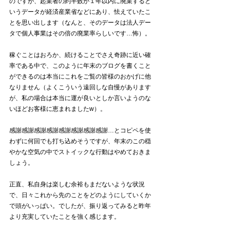
のですが、起業者の約半数が１年以内に廃業すると
いうデータが経済産業省などにあり、怯えていたこ
とを思い出します（なんと、そのデータは法人デー
タで個人事業はその倍の廃業率らしいです…怖）。
稼ぐことはおろか、続けることでさえ奇跡に近い確
率である中で、このように年末のブログを書くこと
ができるのは本当にこれをご覧の皆様のおかげに他
なりません（よくこういう遠回しな自慢があります
が、私の場合は本当に運が良いとしか言いようのな
いほどお客様に恵まれましたw）。
感謝感謝感謝感謝感謝感謝感謝感謝…とコピペを使
わずに何回でも打ち込めそうですが、年末のこの穏
やかな空気の中でストイックな行動はやめておきま
しょう。
正直、私自身は楽しむ余裕もまだないような状況
で、日々これから先のことをどのようにしていくか
で頭がいっぱい。でしたが、振り返ってみると昨年
より充実していたことを強く感じます。