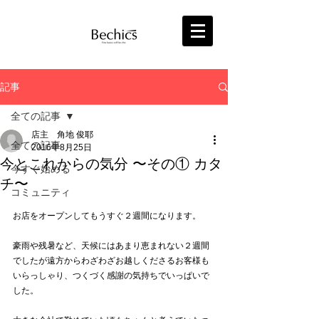
記事
全ての記事
店主 角地 俊耶
全ての記事
2016年8月25日
今とこれからの気分 〜その① カタ
今すぐ始める
チ〜
コミュニティ
お店をオープンしてもうすぐ２週間になります。
豪雨や残暑など、天候にはあまり恵まれない２週間
でしたが遠方からわざわざお越しくださるお客様も
いらっしゃり、つくづく感謝の気持ちでいっぱいで
した。