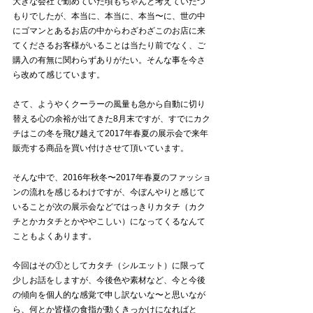
大きな会社で勤めていた頃もちゃんと考えていたつ
もりでしたが、本当に、本当に、本当〜に、世の中
にゴマンとあるお店の中からわざわざこのお店に来
てくださるお客様がいることは当たり前でなく、ご
購入の有無に関わらずありがたい。そんな事を今さ
ら改めて感じています。
さて、ようやくクーラーの風量も急から自動に切り
替える心の余裕が出てきた8月末ですが、すでにカク
チはこの冬を飛び越えて2017年春夏の展示会で来年
販売する商品を買い付けさせて頂いています。
そんな中で、2016年秋冬〜2017年春夏のファッショ
ンの流れを感じるわけですが、今ぼんやりと感じて
いることが次の展示会などではっきりカタチ（カク
チとかカタチとかややこしい）になってくるなんて
こともよくあります。
今回はその①としてカタチ（シルエット）に限って
少しお話をしますが、今後色や素材など、今と今後
の傾向を個人的な感覚で申し訳ないな〜と思いなが
ら、何とか皆様の食指が動くきっかけになればと