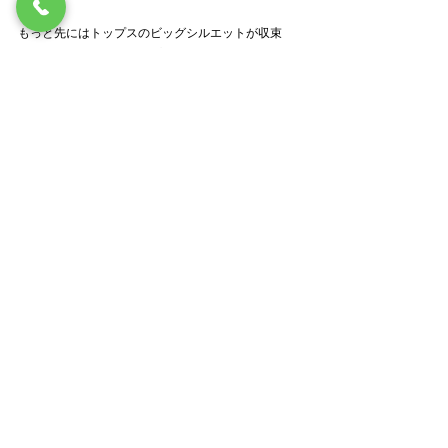
もっと先にはトップスのビッグシルエットが収束
し、非常にタイトなトップスとボリュームのあるボ
トムスを組み合わせるようなトレンドも来そうです
が、一部のハイブランドが積極的にプロモーション
をしているのがリアルになるまでもう少し時間がか
かりそうな気がします。